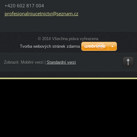
+420 602 817 004
profesio
nalniuce
tnictvi@
seznam.c
z
© 2014 Všechna práva vyhrazena.
Tvorba webových stránek zdarma
Zobrazit:
Mobilní verzi
|
Standardní verzi