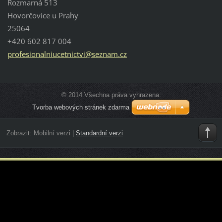
Rozmarná 513
Hovorčovice u Prahy
25064
+420 602 817 004
profesio
nalniuce
tnictvi@
seznam.c
z
© 2014 Všechna práva vyhrazena.
Tvorba webových stránek zdarma
Zobrazit:
Mobilní verzi
|
Standardní verzi